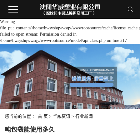
Warning:
file_put_contents(/home/hwsyshqwwsqy/wwwroot/source/cache/license_cache.
failed to open stream: Permission denied in
/home/hwsyshqwwsqy/wwwroot/source/model/api.class.php on line 217
您当前的位置 ：
首 页
>
华威资讯
>
行业新闻
吨包袋能使用多久