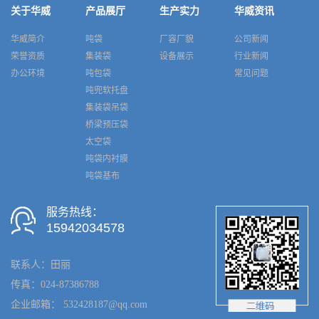
关于华威
产品展厅
生产实力
华威资讯
华威简介
吨袋
厂容厂貌
公司新闻
荣誉资质
集装袋
设备展示
行业新闻
办公环境
吨包袋
常见问题
吨兜软托盘
集装袋吊袋
桥梁预压袋
太空袋
吨袋内衬膜
吨袋基布
服务热线：
15942034578
联系人：田丽
传真：024-87386788
企业邮箱： 532428187@qq.com