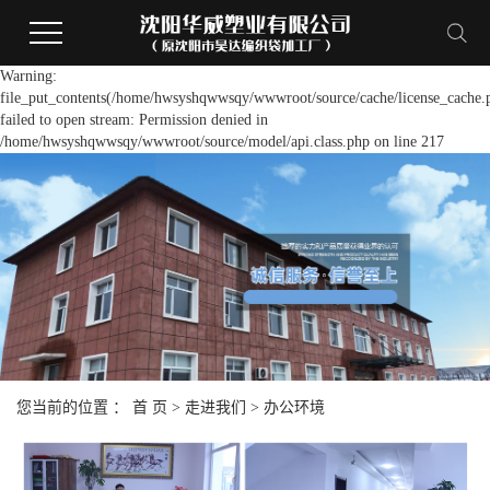
Warning:
file_put_contents(/home/hwsyshqwwsqy/wwwroot/source/cache/license_cache.
failed to open stream: Permission denied in
/home/hwsyshqwwsqy/wwwroot/source/model/api.class.php on line 217
您当前的位置 ：
首 页
>
走进我们
>
办公环境