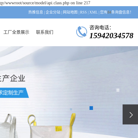
qy/wwwroot/source/model/api.class.php on line 217
热推信息
|
企业分站
|
网站地图
|
RSS
|
XML
|
您有
84
条询盘信息！
咨询电话：
工厂全景展示
联系我们
15942034578