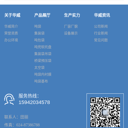
关于华威
产品展厅
生产实力
华威资讯
华威简介
吨袋
厂容厂貌
公司新闻
荣誉资质
集装袋
设备展示
行业新闻
办公环境
吨包袋
常见问题
吨兜软托盘
集装袋吊袋
桥梁预压袋
太空袋
吨袋内衬膜
吨袋基布
服务热线：
15942034578
联系人：田丽
传真：024-87386788