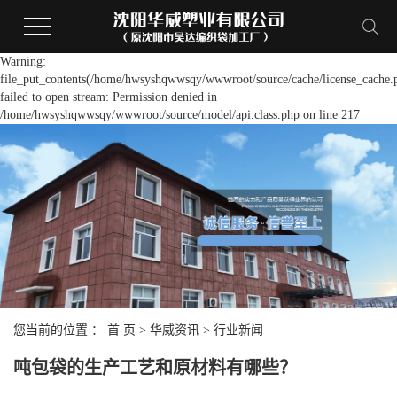
Warning:
file_put_contents(/home/hwsyshqwwsqy/wwwroot/source/cache/license_cache.
failed to open stream: Permission denied in
/home/hwsyshqwwsqy/wwwroot/source/model/api.class.php on line 217
您当前的位置 ：
首 页
>
华威资讯
>
行业新闻
吨包袋的生产工艺和原材料有哪些？